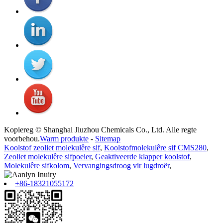
Kopiereg © Shanghai Jiuzhou Chemicals Co., Ltd. Alle regte
voorbehou.
Warm produkte
-
Sitemap
Koolstof zeoliet molekulêre sif
,
Koolstofmolekulêre sif CMS280
,
Zeoliet molekulêre sifpoeier
,
Geaktiveerde klapper koolstof
,
Molekulêre sifkolom
,
Vervangingsdroog vir lugdroër
,
+86-18321055172