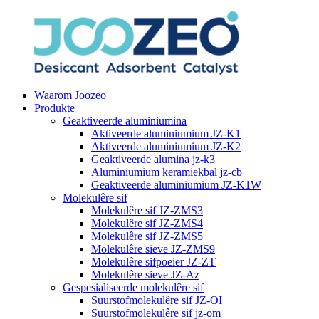
Waarom Joozeo
Produkte
Geaktiveerde aluminiumina
Aktiveerde aluminiumium JZ-K1
Aktiveerde aluminiumium JZ-K2
Geaktiveerde alumina jz-k3
Aluminiumium keramiekbal jz-cb
Geaktiveerde aluminiumium JZ-K1W
Molekulêre sif
Molekulêre sif JZ-ZMS3
Molekulêre sif JZ-ZMS4
Molekulêre sif JZ-ZMS5
Molekulêre sieve JZ-ZMS9
Molekulêre sifpoeier JZ-ZT
Molekulêre sieve JZ-Az
Gespesialiseerde molekulêre sif
Suurstofmolekulêre sif JZ-OI
Suurstofmolekulêre sif jz-om