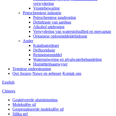
verwydering
Vrugtebewaring
Petrochemiese industrie
Petrochemiese gasdroging
Dehidrasie van aardgas
Alkohol uitdroging
Verwydering van waterstofsulfied en mercaptan
Organiese oplosmiddeldehidrasie
Ander
Katalisatordraer
Defluoridasie
Reinigingsmiddel
Watersuiwering en afvalwaterbehandeling
Humiditeitsaanwyser
Tegniese ondersteuning
Oor Joozeo
Nuwe en gebeure
Kontak ons
English
Chinees
Geaktiveerde aluminiumina
Molekulêre sif
Gespesialiseerde molekulêre sif
Silika gel