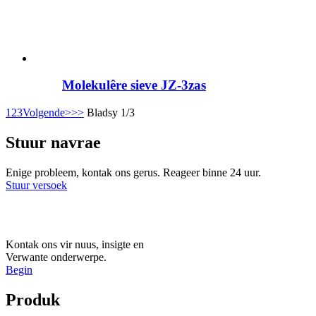
Molekulêre sieve JZ-3zas
1
2
3
Volgende>
>>
Bladsy 1/3
Stuur navrae
Enige probleem, kontak ons ​​gerus. Reageer binne 24 uur.
Stuur versoek
Kontak ons ​​vir nuus, insigte en
Verwante onderwerpe.
Begin
Produk