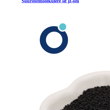
Suurstofmolekulêre sif jz-om