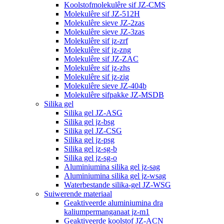
Koolstofmolekulêre sif JZ-CMS
Molekulêre sif JZ-512H
Molekulêre sieve JZ-2zas
Molekulêre sieve JZ-3zas
Molekulêre sif jz-zrf
Molekulêre sif jz-zng
Molekulêre sif JZ-ZAC
Molekulêre sif jz-zhs
Molekulêre sif jz-zig
Molekulêre sieve JZ-404b
Molekulêre sifpakke JZ-MSDB
Silika gel
Silika gel JZ-ASG
Silika gel jz-bsg
Silika gel JZ-CSG
Silika gel jz-psg
Silika gel jz-sg-b
Silika gel jz-sg-o
Aluminiumina silika gel jz-sag
Aluminiumina silika gel jz-wsag
Waterbestande silika-gel JZ-WSG
Suiwerende materiaal
Geaktiveerde aluminiumina dra
kaliumpermanganaat jz-m1
Geaktiveerde koolstof JZ-ACN