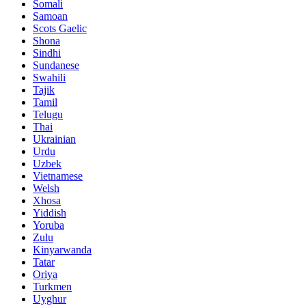
Somali
Samoan
Scots Gaelic
Shona
Sindhi
Sundanese
Swahili
Tajik
Tamil
Telugu
Thai
Ukrainian
Urdu
Uzbek
Vietnamese
Welsh
Xhosa
Yiddish
Yoruba
Zulu
Kinyarwanda
Tatar
Oriya
Turkmen
Uyghur