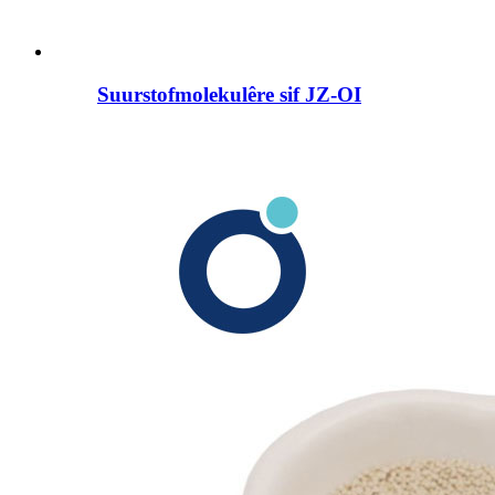
Suurstofmolekulêre sif JZ-OI