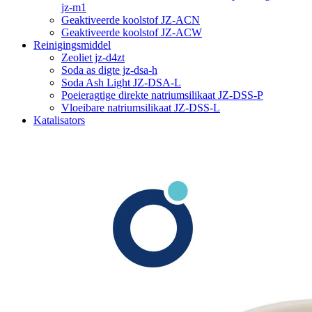
jz-m1
Geaktiveerde koolstof JZ-ACN
Geaktiveerde koolstof JZ-ACW
Reinigingsmiddel
Zeoliet jz-d4zt
Soda as digte jz-dsa-h
Soda Ash Light JZ-DSA-L
Poeieragtige direkte natriumsilikaat JZ-DSS-P
Vloeibare natriumsilikaat JZ-DSS-L
Katalisators