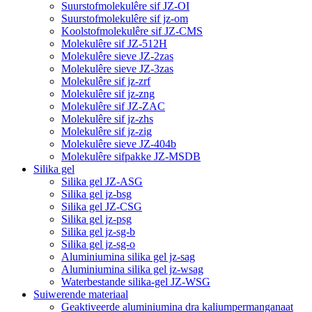
Suurstofmolekulêre sif JZ-OI
Suurstofmolekulêre sif jz-om
Koolstofmolekulêre sif JZ-CMS
Molekulêre sif JZ-512H
Molekulêre sieve JZ-2zas
Molekulêre sieve JZ-3zas
Molekulêre sif jz-zrf
Molekulêre sif jz-zng
Molekulêre sif JZ-ZAC
Molekulêre sif jz-zhs
Molekulêre sif jz-zig
Molekulêre sieve JZ-404b
Molekulêre sifpakke JZ-MSDB
Silika gel
Silika gel JZ-ASG
Silika gel jz-bsg
Silika gel JZ-CSG
Silika gel jz-psg
Silika gel jz-sg-b
Silika gel jz-sg-o
Aluminiumina silika gel jz-sag
Aluminiumina silika gel jz-wsag
Waterbestande silika-gel JZ-WSG
Suiwerende materiaal
Geaktiveerde aluminiumina dra kaliumpermanganaat