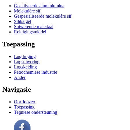
Geaktiveerde aluminiumina
Molekulêre sif
Gespesialiseerde molekulêre sif
Silika gel
Suiwerende materiaal
Reinigingsmiddel
Toepassing
Lugdroging
Lugsuiwering
Lugskeiding
Petrochemiese industrie
Ander
Navigasie
Oor Joozeo
Toepassing
Tegniese ondersteuning