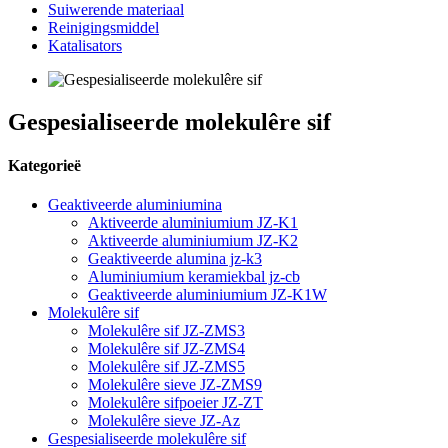
Suiwerende materiaal
Reinigingsmiddel
Katalisators
Gespesialiseerde molekulêre sif
Kategorieë
Geaktiveerde aluminiumina
Aktiveerde aluminiumium JZ-K1
Aktiveerde aluminiumium JZ-K2
Geaktiveerde alumina jz-k3
Aluminiumium keramiekbal jz-cb
Geaktiveerde aluminiumium JZ-K1W
Molekulêre sif
Molekulêre sif JZ-ZMS3
Molekulêre sif JZ-ZMS4
Molekulêre sif JZ-ZMS5
Molekulêre sieve JZ-ZMS9
Molekulêre sifpoeier JZ-ZT
Molekulêre sieve JZ-Az
Gespesialiseerde molekulêre sif