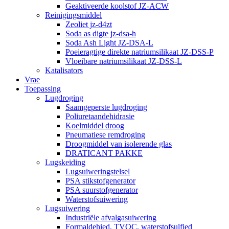
Geaktiveerde koolstof JZ-ACW
Reinigingsmiddel
Zeoliet jz-d4zt
Soda as digte jz-dsa-h
Soda Ash Light JZ-DSA-L
Poeieragtige direkte natriumsilikaat JZ-DSS-P
Vloeibare natriumsilikaat JZ-DSS-L
Katalisators
Vrae
Toepassing
Lugdroging
Saamgeperste lugdroging
Poliuretaandehidrasie
Koelmiddel droog
Pneumatiese remdroging
Droogmiddel van isolerende glas
DRATICANT PAKKE
Lugskeiding
Lugsuiweringstelsel
PSA stikstofgenerator
PSA suurstofgenerator
Waterstofsuiwering
Lugsuiwering
Industriële afvalgasuiwering
Formaldehied, TVOC, waterstofsulfied