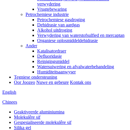
verwydering
Vrugtebewaring
Petrochemiese industrie
Petrochemiese gasdroging
Dehidrasie van aardgas
Alkohol uitdroging
Verwydering van waterstofsulfied en mercaptan
Organiese oplosmiddeldehidrasie
Ander
Katalisatordraer
Defluoridasie
Reinigingsmiddel
Watersuiwering en afvalwaterbehandeling
Humiditeitsaanwyser
Tegniese ondersteuning
Oor Joozeo
Nuwe en gebeure
Kontak ons
English
Chinees
Geaktiveerde aluminiumina
Molekulêre sif
Gespesialiseerde molekulêre sif
Silika gel