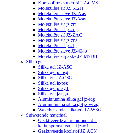
Koolstofmolekulêre sif JZ-CMS
Molekulêre sif JZ-512H
Molekulêre sieve JZ-2zas
Molekulêre sieve JZ-3zas
Molekulêre sif jz-zrf
Molekulêre sif jz-zng
Molekulêre sif JZ-ZAC
Molekulêre sif jz-zhs
Molekulêre sif jz-zig
Molekulêre sieve JZ-404b
Molekulêre sifpakke JZ-MSDB
Silika gel
Silika gel JZ-ASG
Silika gel jz-bsg
Silika gel JZ-CSG
Silika gel jz-psg
Silika gel jz-sg-b
Silika gel jz-sg-o
Aluminiumina silika gel jz-sag
Aluminiumina silika gel jz-wsag
Waterbestande silika-gel JZ-WSG
Suiwerende materiaal
Geaktiveerde aluminiumina dra
kaliumpermanganaat jz-m1
Geaktiveerde koolstof JZ-ACN