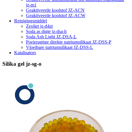
jz-m1
Geaktiveerde koolstof JZ-ACN
Geaktiveerde koolstof JZ-ACW
Reinigingsmiddel
Zeoliet jz-d4zt
Soda as digte jz-dsa-h
Soda Ash Light JZ-DSA-L
Poeieragtige direkte natriumsilikaat JZ-DSS-P
Vloeibare natriumsilikaat JZ-DSS-L
Katalisators
Silika gel jz-sg-o