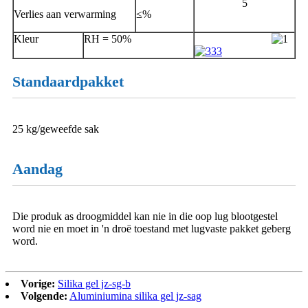
5
Verlies aan verwarming
≤%
Kleur
RH = 50%
Standaardpakket
25 kg/geweefde sak
Aandag
Die produk as droogmiddel kan nie in die oop lug blootgestel
word nie en moet in 'n droë toestand met lugvaste pakket geberg
word.
Vorige:
Silika gel jz-sg-b
Volgende:
Aluminiumina silika gel jz-sag