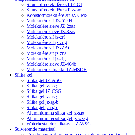
Suurstofmolekulêre sif JZ-OI
Suurstofmolekulêre sif jz-om
Koolstofmolekulêre sif JZ-CMS
Molekulêre sif JZ-512H
Molekulêre sieve JZ-2zas
Molekulêre sieve JZ-3zas
Molekulêre sif jz-zrf
Molekulêre sif jz-zng
Molekulêre sif JZ-ZAC
Molekulêre sif jz-zhs
Molekulêre sif jz-zig
Molekulêre sieve JZ-404b
Molekulêre sifpakke JZ-MSDB
Silika gel
Silika gel JZ-ASG
Silika gel jz-bsg
Silika gel JZ-CSG
Silika gel jz-psg
Silika gel jz-sg-b
Silika gel jz-sg-o
Aluminiumina silika gel jz-sag
Aluminiumina silika gel jz-wsag
Waterbestande silika-gel JZ-WSG
Suiwerende materiaal
Geaktiveerde aluminiumina dra kaliumpermanganaat