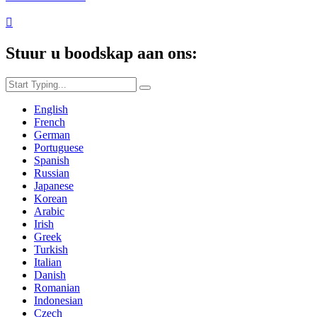

Stuur u boodskap aan ons:
English
French
German
Portuguese
Spanish
Russian
Japanese
Korean
Arabic
Irish
Greek
Turkish
Italian
Danish
Romanian
Indonesian
Czech