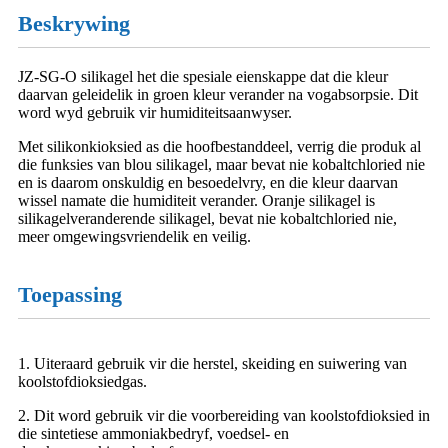
Beskrywing
JZ-SG-O silikagel het die spesiale eienskappe dat die kleur
daarvan geleidelik in groen kleur verander na vogabsorpsie. Dit
word wyd gebruik vir humiditeitsaanwyser.
Met silikonkioksied as die hoofbestanddeel, verrig die produk al
die funksies van blou silikagel, maar bevat nie kobaltchloried nie
en is daarom onskuldig en besoedelvry, en die kleur daarvan
wissel namate die humiditeit verander. Oranje silikagel is
silikagelveranderende silikagel, bevat nie kobaltchloried nie,
meer omgewingsvriendelik en veilig.
Toepassing
1. Uiteraard gebruik vir die herstel, skeiding en suiwering van
koolstofdioksiedgas.
2. Dit word gebruik vir die voorbereiding van koolstofdioksied in
die sintetiese ammoniakbedryf, voedsel- en