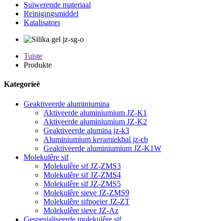
Suiwerende materiaal
Reinigingsmiddel
Katalisators
Tuiste
Produkte
Kategorieë
Geaktiveerde aluminiumina
Aktiveerde aluminiumium JZ-K1
Aktiveerde aluminiumium JZ-K2
Geaktiveerde alumina jz-k3
Aluminiumium keramiekbal jz-cb
Geaktiveerde aluminiumium JZ-K1W
Molekulêre sif
Molekulêre sif JZ-ZMS3
Molekulêre sif JZ-ZMS4
Molekulêre sif JZ-ZMS5
Molekulêre sieve JZ-ZMS9
Molekulêre sifpoeier JZ-ZT
Molekulêre sieve JZ-Az
Gespesialiseerde molekulêre sif