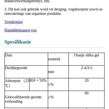
drankverwerkingsbedryf, ens.
3. Dit kan ook gebruik word vir droging, vogabsorpsie sowel as
ontwaterings van organiese produkte.
Vogdroging
Humiditeitsaanwyser
Spesifikasie
Data
Oranje silika gel
eenheid
Deeltjiegrootte
2-4/3-5
mm
RH = 50%
20
Adsorpsie （25
≥%
℃）
90
Gekwalifiseerde grootte
≥%
verhouding