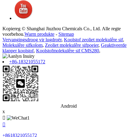
Kopiereg © Shanghai Jiuzhou Chemicals Co., Ltd. Alle regte
voorbehou.
Warm produkte
-
Sitemap
Vervangingsdroog vir lugdroër
,
Koolstof zeoliet molekulêre sif
,
Molekulêre sifkolom
,
Zeoliet molekulêre sifpoeier
,
Geaktiveerde
klapper koolstof
,
Koolstofmolekulêre sif CMS280
,
+86-18321055172
Android
x


+8618321055172