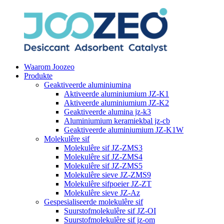
Waarom Joozeo
Produkte
Geaktiveerde aluminiumina
Aktiveerde aluminiumium JZ-K1
Aktiveerde aluminiumium JZ-K2
Geaktiveerde alumina jz-k3
Aluminiumium keramiekbal jz-cb
Geaktiveerde aluminiumium JZ-K1W
Molekulêre sif
Molekulêre sif JZ-ZMS3
Molekulêre sif JZ-ZMS4
Molekulêre sif JZ-ZMS5
Molekulêre sieve JZ-ZMS9
Molekulêre sifpoeier JZ-ZT
Molekulêre sieve JZ-Az
Gespesialiseerde molekulêre sif
Suurstofmolekulêre sif JZ-OI
Suurstofmolekulêre sif jz-om